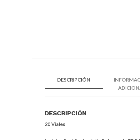
g
b
a
a
t
r
i
o
n
DESCRIPCIÓN
INFORMA
ADICION
DESCRIPCIÓN
20 Viales