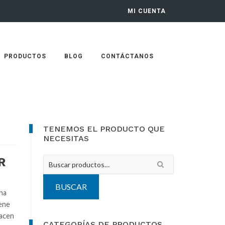
MI CUENTA
PRODUCTOS
BLOG
CONTÁCTANOS
Primary
TENEMOS EL PRODUCTO QUE
NECESITAS
Sidebar
R
Buscar
por:
BUSCAR
ina
iene
hacen
CATEGORÍAS DE PRODUCTOS