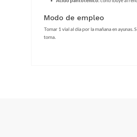
Ácido pantoténico
:
contribuye al ren
Modo de empleo
Tomar 1 vial al día por la mañana en ayunas. 
toma.