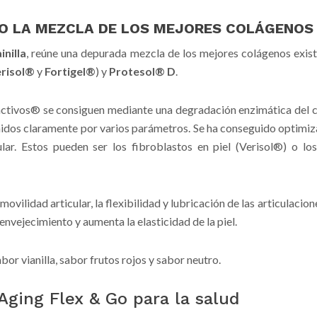
GO LA MEZCLA DE LOS MEJORES COLÁGENOS
nilla
, reúne una depurada mezcla de los mejores colágenos exis
risol®
y
Fortigel®
) y
Protesol® D
.
ctivos® se consiguen mediante una degradación enzimática del 
inidos claramente por varios parámetros. Se ha conseguido optimiz
lar. Estos pueden ser los fibroblastos en piel (Verisol®) o los
movilidad articular, la flexibilidad y lubricación de las articulacio
 envejecimiento y aumenta la elasticidad de la piel.
or vianilla, sabor frutos rojos y sabor neutro.
Aging Flex & Go para la salud