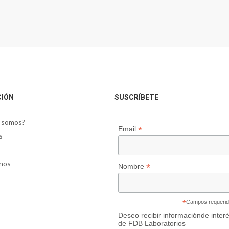
CIÓN
SUSCRÍBETE
 somos?
*
Email
s
nos
*
Nombre
*
Campos requeri
Deseo recibir informaciónde inter
de FDB Laboratorios