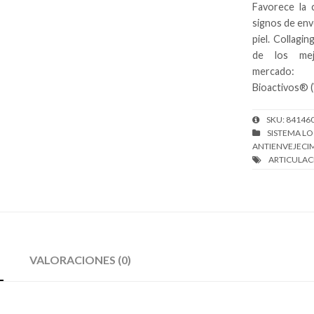
Favorece la c
signos de enve
piel. Collagi
de los mej
mercado
Bioactivos® (
SKU:
84146
VALORACIONES (0)