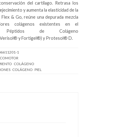
onservación del cartílago. Retrasa los
jecimiento y aumenta la elasticidad de la
ng Flex & Go, reúne una depurada mezcla
ores colágenos existentes en el
: Péptidos de Colágeno
Verisol® y Fortigel®) y Protesol® D.
06611201-1