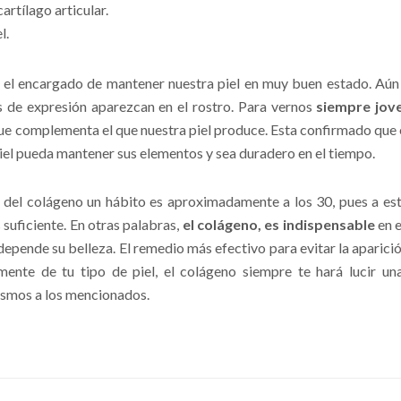
artílago articular.
l.
el encargado de mantener nuestra piel en muy buen estado. Aú
as de expresión aparezcan en el rostro. Para vernos
siempre jov
e complementa el que nuestra piel produce. Esta confirmado que e
piel pueda mantener sus elementos y sea duradero en el tiempo.
o del colágeno un hábito es aproximadamente a los 30, pues a es
 suficiente. En otras palabras,
el colágeno, es indispensable
en e
la depende su belleza. El remedio más efectivo para evitar la aparici
ente de tu tipo de piel, el colágeno siempre te hará lucir una
ismos a los mencionados.