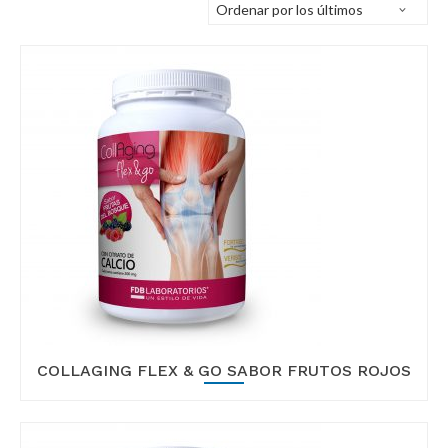
g
b
a
a
t
r
i
o
n
COLLAGING FLEX & GO SABOR FRUTOS ROJOS