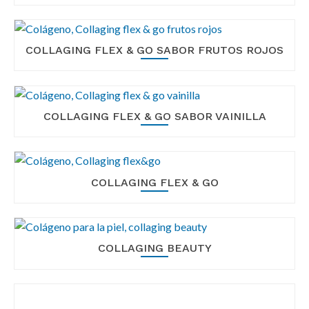
g
b
a
a
t
r
COLLAGING FLEX & GO SABOR FRUTOS ROJOS
i
o
n
COLLAGING FLEX & GO SABOR VAINILLA
COLLAGING FLEX & GO
COLLAGING BEAUTY