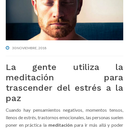
g
b
a
a
t
r
i
o
n
30 NOVIEMBRE, 2018
La gente utiliza la
meditación para
trascender del estrés a la
paz
Cuando hay pensamientos negativos, momentos tensos,
llenos de estrés, trastornos emocionales, las personas suelen
poner en práctica la
meditación
para ir más allá y poder