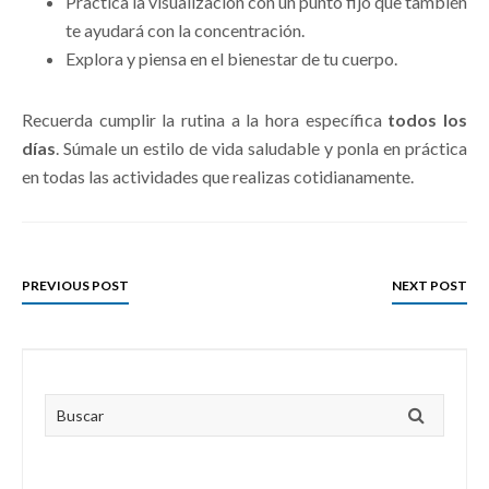
Practica la visualización con un punto fijo que también
te ayudará con la concentración.
Explora y piensa en el bienestar de tu cuerpo.
Recuerda cumplir la rutina a la hora específica
todos los
días
. Súmale un estilo de vida saludable y ponla en práctica
en todas las actividades que realizas cotidianamente.
PREVIOUS POST
NEXT POST
Primary
Buscar
Sidebar