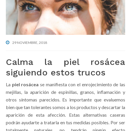
g
b
a
a
t
r
i
o
n
29 NOVIEMBRE, 2018
Calma la piel rosácea
siguiendo estos trucos
La
piel rosácea
se manifiesta con el enrojecimiento de las
mejillas, la aparición de espinillas, granos, inflamación y
otros síntomas parecidos. Es importante que evaluemos
bien que tan tolerantes somos a los productos y descartar la
aparición de esta afección. Estas alternativas caseras
podrán ayudarte a tratarla en tus medidas posibles. Por ser
totalmente naturales, no tendrán ningún efecto