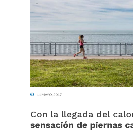
g
b
a
a
t
r
i
o
n
11 MAYO, 2017
Con la llegada del cal
sensación de piernas 