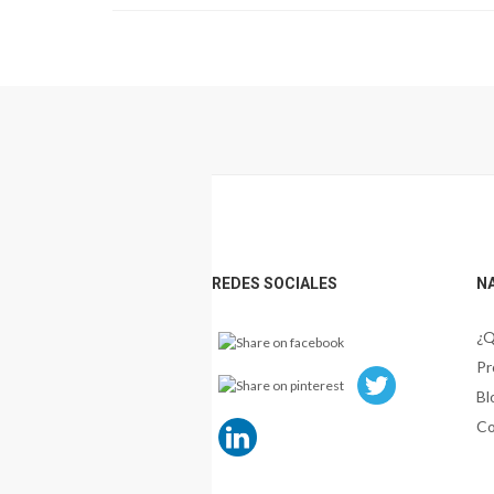
Footer
REDES SOCIALES
N
¿Q
Pr
Bl
Co