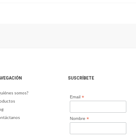
AVEGACIÓN
SUSCRÍBETE
uiénes somos?
*
Email
oductos
og
ntáctanos
*
Nombre