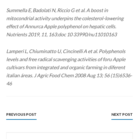
Summella E, Badolati N, Riccio G et al. A boost in
mitocondrial activity underpins the colesterol-lowering
effect of Annurca Apple polyphenol on hepatic cells.
Nutrients 2019, 11, 163:doc 10 33990/nu11010163
Lamperi L, Chiuminatto U, Cincinelli A et al. Polyphenols
levels and free radical scavenging activities of foru Apple
cultivars from integrated and organic farming in diferent
italian áreas. J Agric Food Chem 2008 Aug 13; 56 (15)6536-
46
PREVIOUS POST
NEXT POST