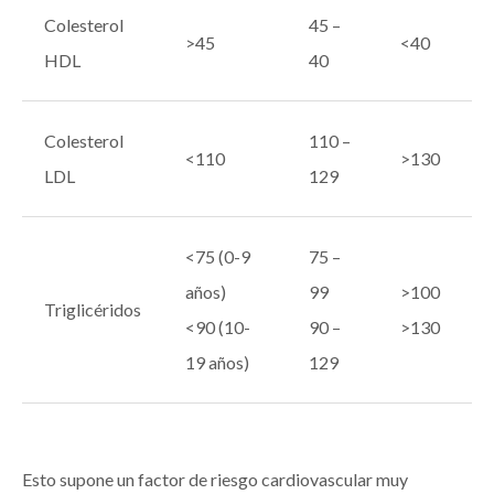
Colesterol
45 –
>45
<40
HDL
40
Colesterol
110 –
<110
>130
LDL
129
<75 (0-9
75 –
años)
99
>100
Triglicéridos
<90 (10-
90 –
>130
19 años)
129
Esto supone un factor de riesgo cardiovascular muy