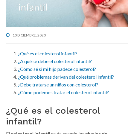
g
b
a
a
t
r
i
o
10 DICIEMBRE, 2020
n
¿Qué es el colesterol infantil?
¿A qué se debe el colesterol infantil?
¿Cómo sé si mi hijo padece colesterol?
¿Qué problemas derivan del colesterol infantil?
¿Debe tratarse un niños con colesterol?
¿Cómo podemos tratar el colesterol infantil?
¿Qué es el colesterol
infantil?
El
colesterol infantil
se da cuando los
niveles de